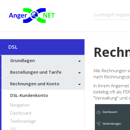
DSL-
Hilfe
Rech
DSL
Grundlagen
Alle Rechnungen w
Bestellungen und Tarife
nach Rechnungsdat
Rechnungen und Konto
In Ihrem Angernet
beliebig oft als 
DSL-Kundenkonto
"Verwaltung" und 
Navigation
Dashboard
Telefonanlage
DSL